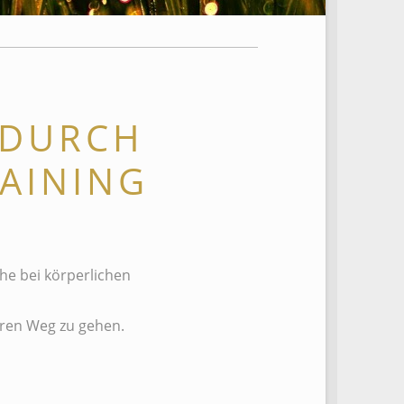
 DURCH
AINING
he bei körperlichen
hren Weg zu gehen.