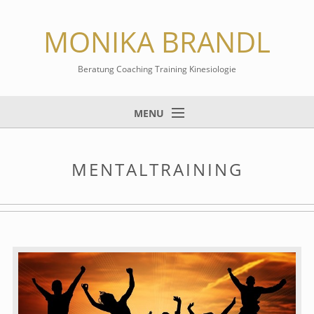
MONIKA BRANDL
Beratung Coaching Training Kinesiologie
MENU
Home
MENTALTRAINING
Beratung & Coaching
Mentaltraining
Kinesiologie & Energiearbeit
Leichter lernen
Info
Kontakt